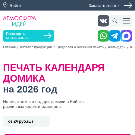
Бийск
Заказать звонок
Заказать звонок
Заказать услугу
Оставьте заявку, мы свяжемся с вами в ближайшее
время
Проверить
статус заказа
Главная
Каталог продукции
Цифровая и офсетная печать
Календари
Ка
Нажимая кнопку "Оставить заявку", я даю согласие на
ПЕЧАТЬ КАЛЕНДАРЯ
обработку персональных данных и согласие с политикой
конфиденциальности
ДОМИКА
Нажимая на кнопку, я даю согласие на получение
информационных и рекламных рассылок
на 2026 год
Оставить
Напечатаем календари домики в Бийске
заявку
различных форм и размеров
от 24 руб./шт