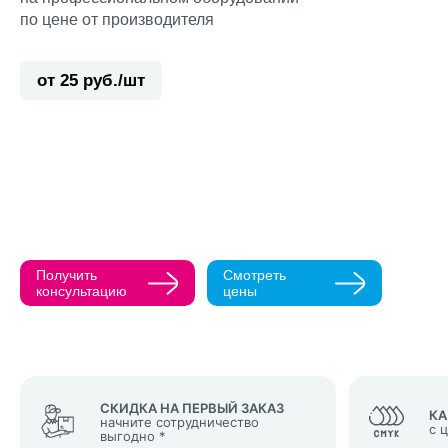
по цене от производителя
от 25 руб./шт
Прикрепить ма
Как с вами св
Телефон
Получить
Смотреть
Нажимая кнопк
консультацию
цены
политикой конфи
Нажимая на к
Оставить
заявку
СКИДКА НА ПЕРВЫЙ ЗАКАЗ
КА
начните сотрудничество
с 
выгодно *