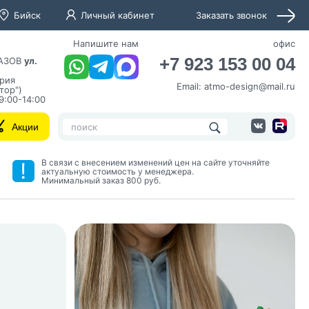
Бийск
Личный кабинет
Заказать звонок
Напишите нам
офис
+7 923 153 00 04
КАЗОВ
ул.
ория
Email:
atmo-design@mail.ru
тор")
 9:00-14:00
Акции
В связи с внесением изменений цен на сайте уточняйте
актуальную стоимость у менеджера.
Минимальный заказ 800 руб.
нных и согласие с
 рассылок