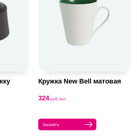
жку
Кружка New Bell матовая
324
руб./шт
Заказать