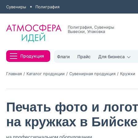
Сувениры
Полиграфия
Полиграфия, Сувениры
Вывески, Упаковка
Все результаты
Продукция
Флаги
Прайс
Для бизнеса
Главная
Каталог продукции
Сувенирная продукция
Кружки
Печать фото и лого
Нажимая кнопк
политикой конфи
на кружках в Бийске
Нажимая на к
Оставить
заявку
на профессиональном оборудовании