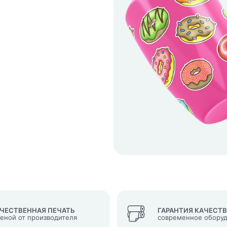
кеты
язаться?
Whatsapp
Max
Telegram
у "Оставить заявку", я даю согласие на
обработку персональных да
денциальности
нопку, я даю согласие на получение информационных и рекламных
ЧЕСТВЕННАЯ ПЕЧАТЬ
ГАРАНТИЯ КАЧЕСТ
ценой от производителя
современное обору