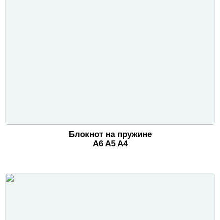
Блокнот на пружине
A6
A5
A4