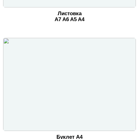
Листовка
A7
A6
A5
A4
Буклет А4