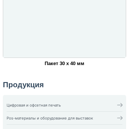
Пакет 30 х 40 мм
Продукция
Цифровая и офсетная печать
Календари
Офсетная печать
Визитки
Пакеты
Pos-материалы и оборудование для выставок
Конверты
Папка фолдер
3D наклейки
Печати и штампы
Изделия из оргстекла