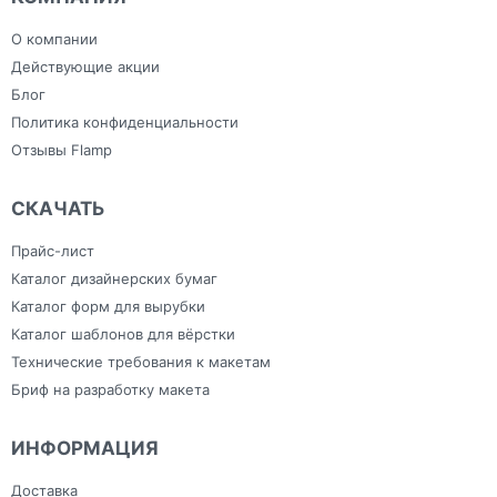
Плоттерная резка
индивидуальным
Сумки
Самоклеящаяся плёнка
дизайном
Тапочки для
Фрезерная резка
Зонты
гостиниц
О компании
Холсты
Изделия из ПВХ
Широкоформатная печать
Канцелярия
Действующие акции
Блог
Политика конфиденциальности
Отзывы Flamp
СКАЧАТЬ
Прайс-лист
Каталог дизайнерских бумаг
Каталог форм для вырубки
Каталог шаблонов для вёрстки
Технические требования к макетам
Бриф на разработку макета
ИНФОРМАЦИЯ
Доставка