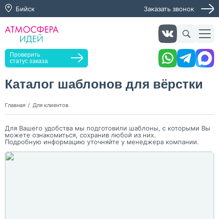
Бийск
Заказать звонок
Заказать звонок
Проверить
статус заказа
Каталог шаблонов для вёрстки
Нажимая кнопку "Оставить заявку", я даю согласие на
Главная
Для клиентов
обработку персональных данных и согласие с политикой
конфиденциальности
Для Вашего удобства мы подготовили шаблоны, с которыми Вы
Нажимая на кнопку, я даю согласие на получение
можете ознакомиться, сохранив любой из них.
информационных и рекламных рассылок
Подробную информацию уточняйте у менеджера компании.
Оставить
заявку