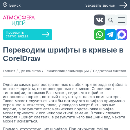
Бийск
Заказать звонок
Заказать звонок
Проверить
статус заказа
Переводим шрифты в кривые в
CorelDraw
Нажимая кнопку "Оставить заявку", я даю согласие на
обработку персональных данных и согласие с политикой
конфиденциальности
Главная
Для клиентов
Технические рекомендации
Подготовка макетов в 
Нажимая на кнопку, я даю согласие на получение
информационных и рекламных рассылок
Одна из самых распространенных ошибок при передаче файла в
печать – шрифты, не переведенные в кривые. Специалист
типографии, открывая Ваш макет, видит, что в файле
Оставить
использован шрифт, который отсутствует на его компьютере.
заявку
Такое может случиться хотя бы потому что шрифтов придумано
огромное множество, плюс, у каждого могут быть разные
версии, в результате автоматическая подстановка шрифта
может привести к его некорректной замене. В таких случаях
говорят «шрифт слетел», в результате чего внешний вид макета
может исказиться.
Пример, отсутствующих шрифтов. При открытии файла